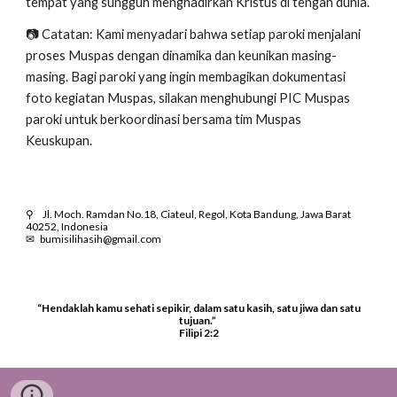
tempat yang sungguh menghadirkan Kristus di tengah dunia.
📷 Catatan: Kami menyadari bahwa setiap paroki menjalani
proses Muspas dengan dinamika dan keunikan masing-
masing. Bagi paroki yang ingin membagikan dokumentasi
foto kegiatan Muspas, silakan menghubungi PIC Muspas
paroki untuk berkoordinasi bersama tim Muspas
Keuskupan.
⚲
Jl. Moch. Ramdan No.18, Ciateul, Regol, Kota Bandung, Jawa Barat
40252, Indonesia
✉
bumisilihasih@gmail.com
“Hendaklah kamu sehati sepikir, dalam satu kasih, satu jiwa dan satu
tujuan.”
Filipi 2:2