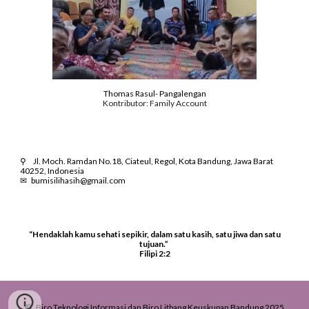
Thomas Rasul
-
Pangalengan
Kontributor:
Family Account
⚲
Jl. Moch. Ramdan No.18, Ciateul, Regol, Kota Bandung, Jawa Barat
40252, Indonesia
✉
bumisilihasih@gmail.com
“Hendaklah kamu sehati sepikir, dalam satu kasih, satu jiwa dan satu
tujuan.”
Filipi 2:2
© Biro Teknologi Informasi dan Biro Litbang Keuskupan Bandung 2025